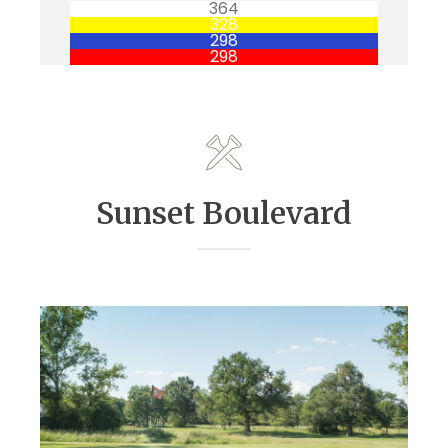
364
328
298
298
Sunset Boulevard